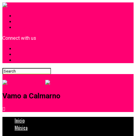
INICIO
¿Quiénes Somos?
Contacto
Connect with us
Vamo a Calmarno
Inicio
Música