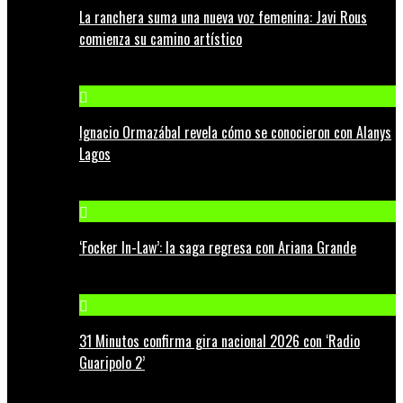
La ranchera suma una nueva voz femenina: Javi Rous
comienza su camino artístico
Ignacio Ormazábal revela cómo se conocieron con Alanys
Lagos
‘Focker In-Law’: la saga regresa con Ariana Grande
31 Minutos confirma gira nacional 2026 con ‘Radio
Guaripolo 2’