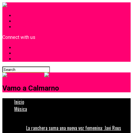
INICIO
¿Quiénes Somos?
Contacto
Connect with us
Vamo a Calmarno
Inicio
Música
La ranchera suma una nueva voz femenina: Javi Rous