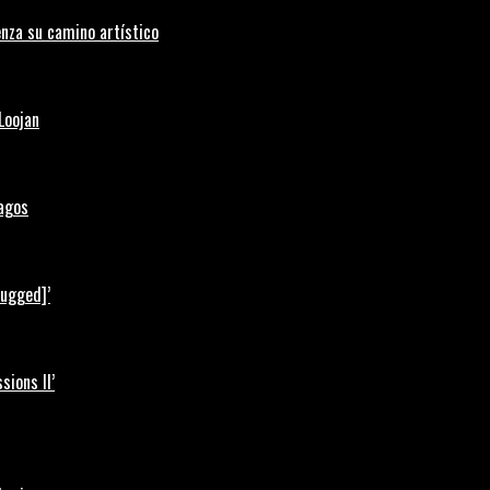
nza su camino artístico
Loojan
Lagos
lugged]’
ions II’