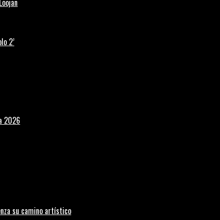
Loojan
lo 2’
la 2026
nza su camino artístico