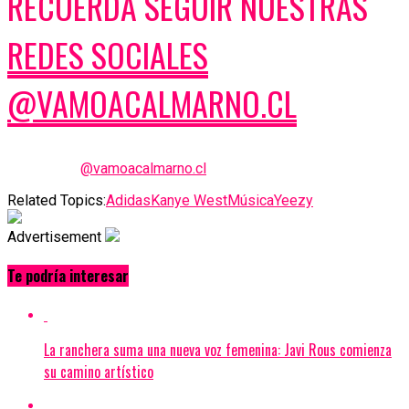
RECUERDA SEGUIR NUESTRAS
REDES SOCIALES
@VAMOACALMARNO.CL
@vamoacalmarno.cl
Related Topics:
Adidas
Kanye West
Música
Yeezy
Advertisement
Te podría interesar
La ranchera suma una nueva voz femenina: Javi Rous comienza
su camino artístico