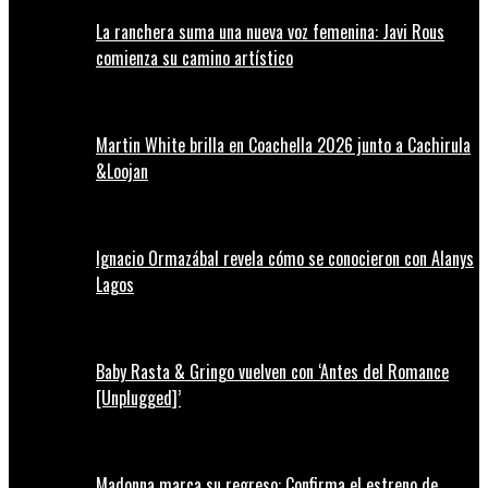
La ranchera suma una nueva voz femenina: Javi Rous
comienza su camino artístico
Martin White brilla en Coachella 2026 junto a Cachirula
&Loojan
Ignacio Ormazábal revela cómo se conocieron con Alanys
Lagos
Baby Rasta & Gringo vuelven con ‘Antes del Romance
[Unplugged]’
Madonna marca su regreso: Confirma el estreno de