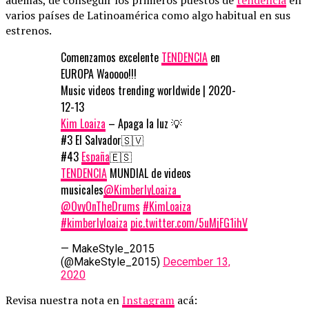
varios países de Latinoamérica como algo habitual en sus
estrenos.
Comenzamos excelente
TENDENCIA
en
EUROPA Waoooo!!!
Music videos trending worldwide | 2020-
12-13
Kim Loaiza
– Apaga la luz 💡
#3 El Salvador🇸🇻
#43
España
🇪🇸
TENDENCIA
MUNDIAL de videos
musicales
@KimberlyLoaiza_
@OvyOnTheDrums
#KimLoaiza
#kimberlyloaiza
pic.twitter.com/5uMjFG1ihV
— MakeStyle_2015
(@MakeStyle_2015)
December 13,
2020
Revisa nuestra nota en
Instagram
acá: