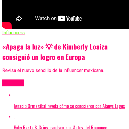
Influencers
«Apaga la luz» 💡 de Kimberly Loaiza
consiguió un logro en Europa
Revisa el nuevo sencillo de la influencer mexicana.
Más Videos
Ignacio Ormazábal revela cómo se conocieron con Alanys Lagos
Baby Rasta & Gringo vuelven con ‘Antes del Romance