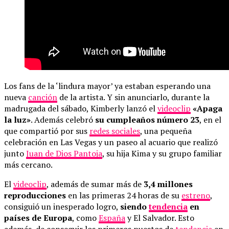
Los fans de la ‘lindura mayor’ ya estaban esperando una
nueva
canción
de la artista. Y sin anunciarlo, durante la
madrugada del sábado, Kimberly lanzó el
videoclip
«Apaga
la luz»
. Además celebró
su cumpleaños número 23
, en el
que compartió por sus
redes sociales
, una pequeña
celebración en Las Vegas y un paseo al acuario que realizó
junto
Juan de Dios Pantoja
, su hija Kima y su grupo familiar
más cercano.
El
videoclip
, además de sumar más de
3,4 millones
reproducciones
en las primeras 24 horas de su
estreno
,
consiguió un inesperado logro,
siendo
tendencia
en
países de Europa
, como
España
y El Salvador. Esto
además, de conseguir los primeros puestos de
tendencia
en