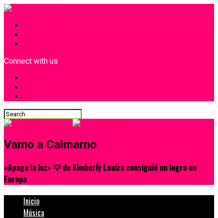
INICIO
¿Quiénes Somos?
Contacto
Connect with us
Vamo a Calmarno
«Apaga la luz» 💡 de Kimberly Loaiza consiguió un logro en
Europa
Inicio
Música