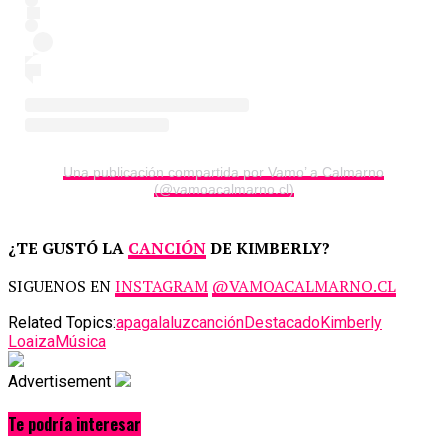
Una publicación compartida por Vamo’ a Calmarno
(@vamoacalmarno.cl)
¿TE GUSTÓ LA
CANCIÓN
DE KIMBERLY?
SIGUENOS EN
INSTAGRAM
@VAMOACALMARNO.CL
Related Topics:
apagalaluz
canción
Destacado
Kimberly
Loaiza
Música
Advertisement
Te podría interesar