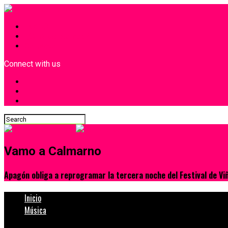
INICIO
¿Quiénes Somos?
Contacto
Connect with us
Vamo a Calmarno
Apagón obliga a reprogramar la tercera noche del Festival de Vi
Inicio
Música