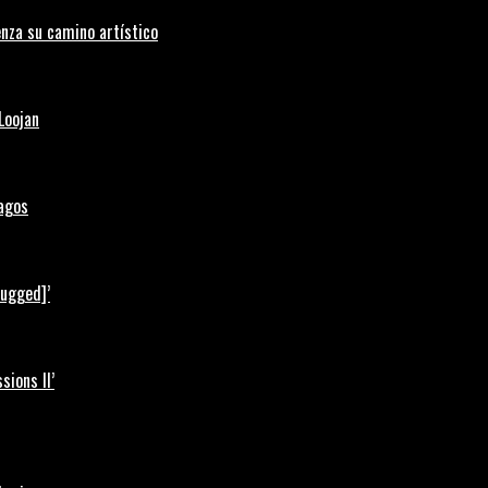
nza su camino artístico
Loojan
Lagos
lugged]’
ions II’