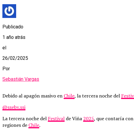
Publicado
1 año atrás
el
26/02/2025
Por
Sebastián Vargas
Debido al apagón masivo en
Chile
, la tercera noche del
Festiv
@ssebv.ssj
La tercera noche del
Festival
de Viña
2025
, que contaría co
regiones de
Chile
.