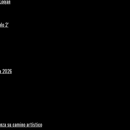
Loojan
lo 2’
la 2026
nza su camino artístico