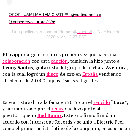
OKOK . #AMLMEREMIX 5/11 !!!! @nattinatasha x
@princeroyce 🔥🔥🥵🥵♥️
Una publicación compartida por @
khea.yf
el 3 de Nov de
2020 a las 12:27 PST
El trapper
argentino no es primera vez que hace una
colaboración
con esta
canción
, también la hizo junto a
Lenny Santos
, guitarrista del grupo de bachata
Aventura
,
con la cual logró un
disco
de oro
en
España
vendiendo
alrededor de 20.000 copias físicas y digitales.
Este artista salto a la fama en 2017 con el
sencillo
“Loca”
,
y fue impulsado por el
remix
que hizo junto al
puertorriqueño
Bad Bunny
. Este año firmo firmó un
acuerdo con Interscope Records y se unió a Electric Feel
como el primer artista latino de la compañía, en asociación