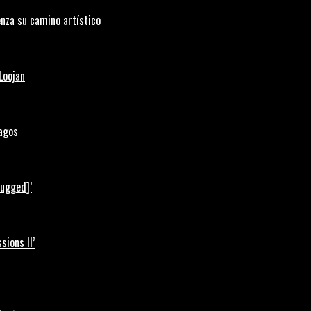
nza su camino artístico
Loojan
Lagos
lugged]’
ions II’