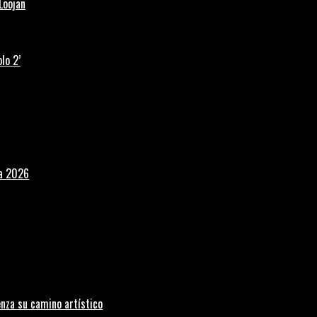
Loojan
lo 2’
la 2026
nza su camino artístico