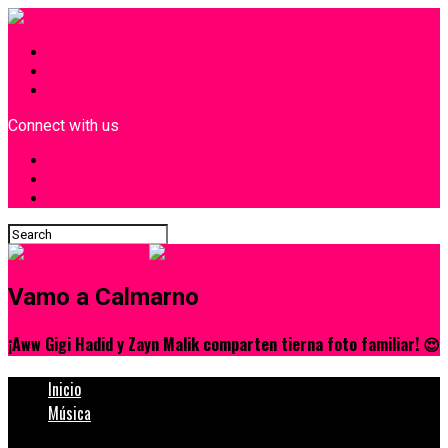
INICIO
¿Quiénes Somos?
Contacto
Connect with us
Vamo a Calmarno
¡Aww Gigi Hadid y Zayn Malik comparten tierna foto familiar! 😍
Inicio
Música