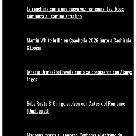
La ranchera suma una nueva voz femenina: Javi Rous
comienza su camino artístico
Martin White brilla en Coachella 2026 junto a Cachirula
&Loojan
Ignacio Ormazábal revela cómo se conocieron con Alanys
Lagos
Baby Rasta & Gringo vuelven con ‘Antes del Romance
[Unplugged]’
Madonna marca su regreso: Confirma el estreno de