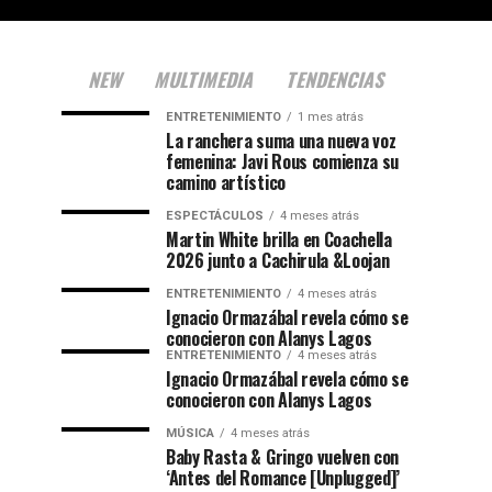
NEW
MULTIMEDIA
TENDENCIAS
ENTRETENIMIENTO
1 mes atrás
La ranchera suma una nueva voz
femenina: Javi Rous comienza su
camino artístico
ESPECTÁCULOS
4 meses atrás
Martin White brilla en Coachella
2026 junto a Cachirula &Loojan
ENTRETENIMIENTO
4 meses atrás
Ignacio Ormazábal revela cómo se
conocieron con Alanys Lagos
ENTRETENIMIENTO
4 meses atrás
Ignacio Ormazábal revela cómo se
conocieron con Alanys Lagos
MÚSICA
4 meses atrás
Baby Rasta & Gringo vuelven con
‘Antes del Romance [Unplugged]’