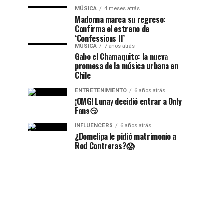
MÚSICA
4 meses atrás
Madonna marca su regreso:
Confirma el estreno de
‘Confessions II’
MÚSICA
7 años atrás
Gabo el Chamaquito: la nueva
promesa de la música urbana en
Chile
ENTRETENIMIENTO
6 años atrás
¡OMG! Lunay decidió entrar a Only
Fans😏
INFLUENCERS
6 años atrás
¿Domelipa le pidió matrimonio a
Rod Contreras?😱