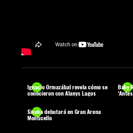
Ignacio Ormazábal revela cómo se
Baby R
conocieron con Alanys Lagos
‘Antes
Sinaka debutará en Gran Arena
Monticello