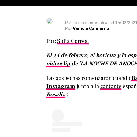
Publicado
5 años atrás
el
15/02/202
Por
Vamo a Calmarno
Por:
Sofía Correa.
El 14 de febrero, el boricua y la e
videoclip
de ‘LA NOCHE DE ANOCH
Las sospechas comenzaron cuando
B
Instagram
junto a la
cantante
españo
Rosalía
’.