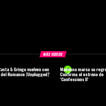
MÁS VIDEOS
asta & Gringo vuelven con
Madonna marca su regr
 del Romance [Unplugged]’
Confirma el estreno de
‘Confessions II’