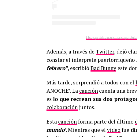
Una publicación comparti
Además, a través de
Twitter
, dejó cl
constar el interprete puertorriqueño
febrero”
, escribió
Bad Bunny
este do
Más tarde, sorprendió a todos con el
ANOCHE’. La
canción
cuenta una bre
es
lo que recrean sus dos protago
colaboración
juntos.
Esta
canción
forma parte del último
mundo’
. Mientras que el
video
fue
di