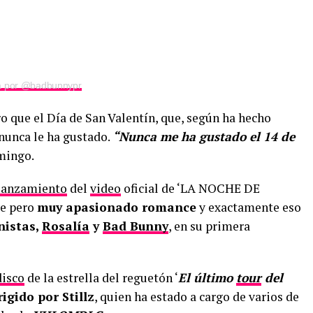
da por @badbunnypr
aro que el Día de San Valentín, que, según ha hecho
 nunca le ha gustado.
“Nunca me ha gustado el 14 de
mingo.
lanzamiento
del
video
oficial de ‘LA NOCHE DE
ve pero
muy apasionado romance
y exactamente eso
nistas,
Rosalía
y
Bad Bunny
, en su primera
disco
de la estrella del reguetón ‘
El último
tour
del
rigido por Stillz
, quien ha estado a cargo de varios de