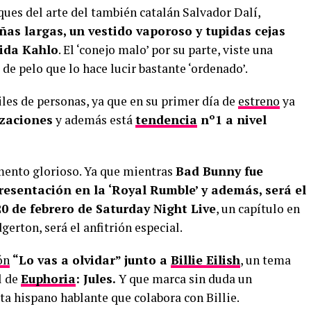
ques del arte del también catalán Salvador Dalí,
ñas largas, un vestido vaporoso y tupidas cejas
ida Kahlo
. El ‘conejo malo’ por su parte, viste una
de pelo que lo hace lucir bastante ‘ordenado’.
les de personas, ya que en su primer día de
estreno
ya
izaciones
y además está
tendencia
nº1 a nivel
ento glorioso. Ya que mientras
Bad Bunny fue
resentación en la ‘Royal Rumble’ y además, será el
20 de febrero de Saturday Night Live
, un capítulo en
gerton, será el anfitrión especial.
ón
“Lo vas a olvidar” junto a
Billie Eilish
, un tema
l de
Euphoria
: Jules.
Y que marca sin duda un
sta hispano hablante que colabora con Billie.