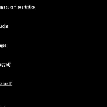
nza su camino artístico
Loojan
Lagos
lugged]’
ions II’