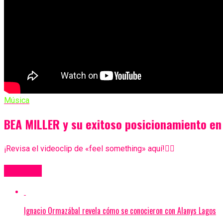
Música
BEA MILLER y su exitoso posicionamiento en 
¡Revisa el videoclip de «feel something» aquí!👇🏼
Más Videos
Ignacio Ormazábal revela cómo se conocieron con Alanys Lagos