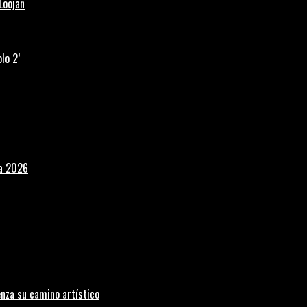
Loojan
lo 2’
la 2026
nza su camino artístico