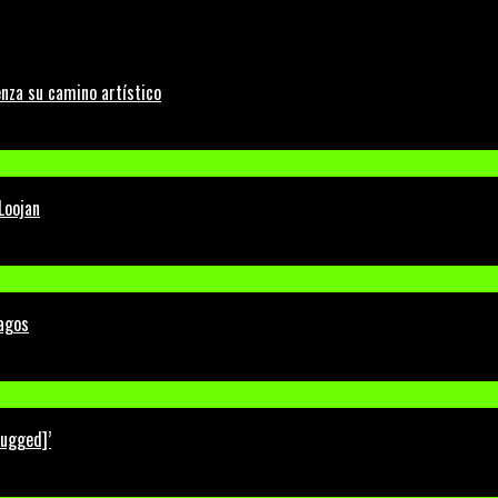
nza su camino artístico
Loojan
Lagos
lugged]’