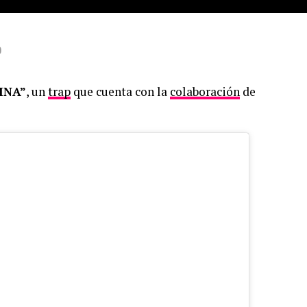
0
INA”
, un
trap
que cuenta con la
colaboración
de