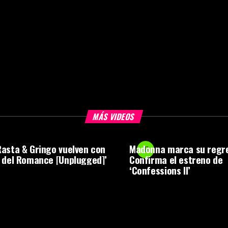
MÁS VIDEOS
asta & Gringo vuelven con
Madonna marca su regr
 del Romance [Unplugged]’
Confirma el estreno de
‘Confessions II’