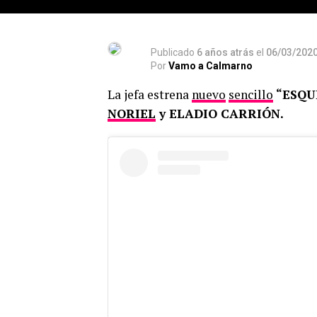
Publicado
6 años atrás
el
06/03/202
Por
Vamo a Calmarno
La jefa estrena
nuevo
sencillo
“ESQU
NORIEL
y ELADIO CARRIÓN.