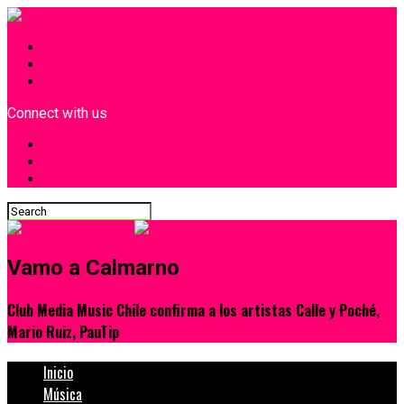
INICIO
¿Quiénes Somos?
Contacto
Connect with us
Vamo a Calmarno
Club Media Music Chile confirma a los artistas Calle y Poché,
Mario Ruiz, PauTip
Inicio
Música