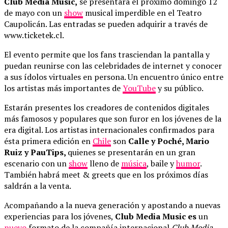
Club Media Music,
se presentará el próximo domingo 12
de mayo con un
show
musical imperdible en el Teatro
Caupolicán. Las entradas se pueden adquirir a través de
www.ticketek.cl.
El evento permite que los fans trasciendan la pantalla y
puedan reunirse con las celebridades de internet y conocer
a sus ídolos virtuales en persona. Un encuentro único entre
los artistas más importantes de
YouTube
y su público.
Estarán presentes los creadores de contenidos digitales
más famosos y populares que son furor en los jóvenes de la
era digital. Los artistas internacionales confirmados para
ésta primera edición en
Chile
son
Calle y Poché, Mario
Ruiz y PauTips,
quienes se presentarán en un gran
escenario con un
show
lleno de
música
, baile y
humor
.
También habrá meet & greets que en los próximos días
saldrán a la venta.
Acompañando a la nueva generación y apostando a nuevas
experiencias para los jóvenes,
Club Media Music
es
un
nuevo
formato de la compañía internacional
Club Media