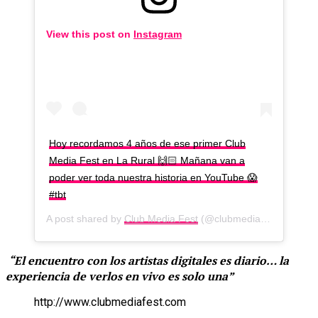
View this post on
Instagram
Hoy recordamos 4 años de ese primer Club
Media Fest en La Rural 🙌🏻 Mañana van a
poder ver toda nuestra historia en YouTube 😱
#tbt
A post shared by
Club Media Fest
(@clubmediafest) on
Apr 
“El encuentro con los artistas digitales es diario… la
experiencia de verlos en vivo es solo una”
http://www.clubmediafest.com