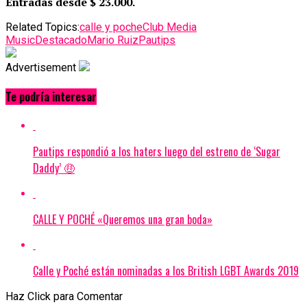
Entradas desde $ 23.000.
Related Topics:
calle y poche
Club Media
Music
Destacado
Mario Ruiz
Pautips
Advertisement
Te podría interesar
Pautips respondió a los haters luego del estreno de ‘Sugar
Daddy’ 🤑
CALLE Y POCHÉ «Queremos una gran boda»
Calle y Poché están nominadas a los British LGBT Awards 2019
Haz Click para Comentar