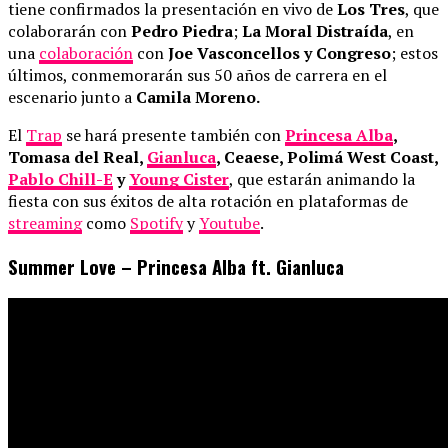
tiene confirmados la presentación en vivo de
Los Tres
, que
colaborarán con
Pedro Piedra
;
La Moral Distraída
, en
una
colaboración
con
Joe Vasconcellos y Congreso
; estos
últimos, conmemorarán sus 50 años de carrera en el
escenario junto a
Camila Moreno.
El
Trap
se hará presente también con
Princesa Alba
,
Tomasa del Real,
Gianluca
, Ceaese, Polimá West Coast,
Pablo Chill-E
y
Young Cister
, que estarán animando la
fiesta con sus éxitos de alta rotación en plataformas de
streaming
como
Spotify
y
Youtube
.
Summer Love – Princesa Alba ft. Gianluca