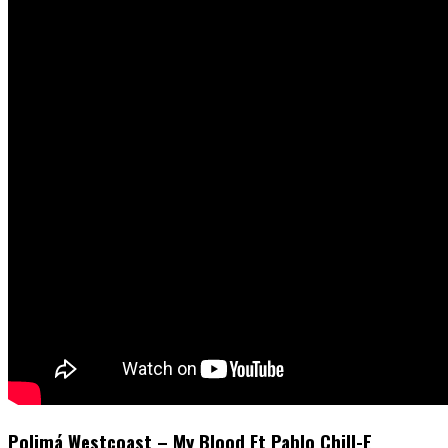
Polimá Westcoast – My Blood Ft Pablo Chill-E