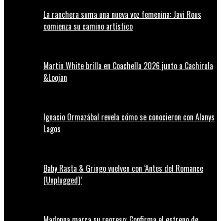
La ranchera suma una nueva voz femenina: Javi Rous
comienza su camino artístico
Martin White brilla en Coachella 2026 junto a Cachirula
&Loojan
Ignacio Ormazábal revela cómo se conocieron con Alanys
Lagos
Baby Rasta & Gringo vuelven con ‘Antes del Romance
[Unplugged]’
Madonna marca su regreso: Confirma el estreno de