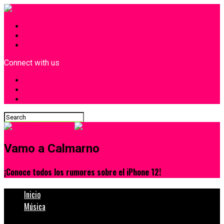
INICIO
¿Quiénes Somos?
Contacto
Connect with us
Vamo a Calmarno
¡Conoce todos los rumores sobre el iPhone 12!
Inicio
Música