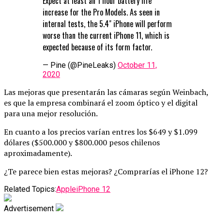
Expect at least an 1 hour battery life
increase for the Pro Models. As seen in
internal tests, the 5.4" iPhone will perform
worse than the current iPhone 11, which is
expected because of its form factor.
— Pine (@PineLeaks)
October 11,
2020
Las mejoras que presentarán las cámaras según Weinbach,
es que la empresa combinará el zoom óptico y el digital
para una mejor resolución.
En cuanto a los precios varían entres los $649 y $1.099
dólares ($500.000 y $800.000 pesos chilenos
aproximadamente).
¿Te parece bien estas mejoras? ¿Comprarías el iPhone 12?
Related Topics:
Apple
iPhone 12
Advertisement