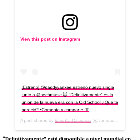
View this post on
Instagram
[Estreno] @daddyyankee estrenó nuevo single
junto a @sechmusic 🙀 “Definitivamente” es la
unión de la nueva era con la Old School ¿Qué te
pareció? •Comenta y comparte 👇🏼
A post shared by
Vamo' a Calmarno
(@vamoacalmarno.cl) on
“Definitivamente” está disponible a nivel mundial en