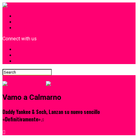
INICIO
¿Quiénes Somos?
Contacto
Connect with us
Vamo a Calmarno
Daddy Yankee & Sech, Lanzan su nuevo sencillo
«Definitivamente»♫