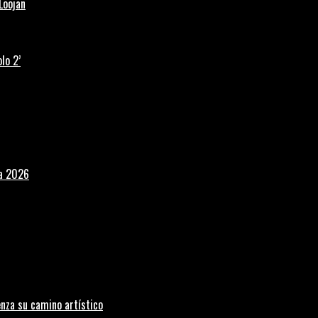
Loojan
lo 2’
la 2026
nza su camino artístico