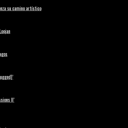
nza su camino artístico
Loojan
Lagos
lugged]’
ions II’