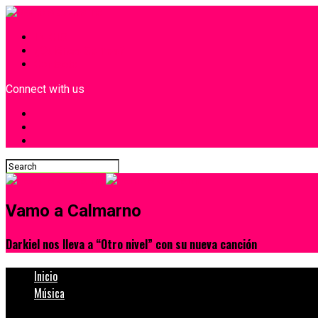
INICIO
¿Quiénes Somos?
Contacto
Connect with us
Vamo a Calmarno
Darkiel nos lleva a “Otro nivel” con su nueva canción
Inicio
Música