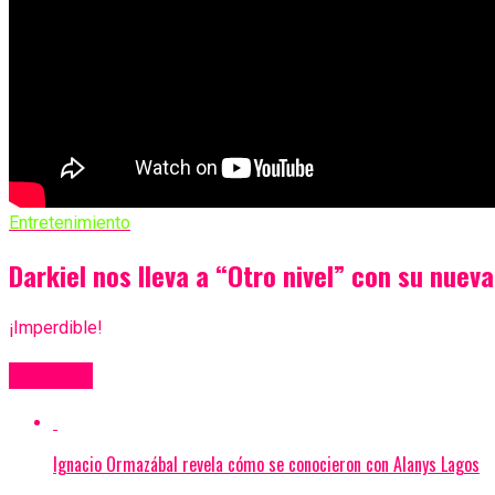
Entretenimiento
Darkiel nos lleva a “Otro nivel” con su nuev
¡Imperdible!
Más Videos
Ignacio Ormazábal revela cómo se conocieron con Alanys Lagos