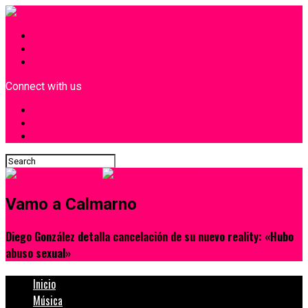
INICIO
¿Quiénes Somos?
Contacto
Connect with us
Vamo a Calmarno
Diego González detalla cancelación de su nuevo reality: «Hubo
abuso sexual»
Inicio
Música