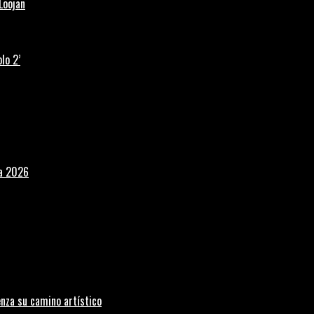
Loojan
lo 2’
la 2026
nza su camino artístico