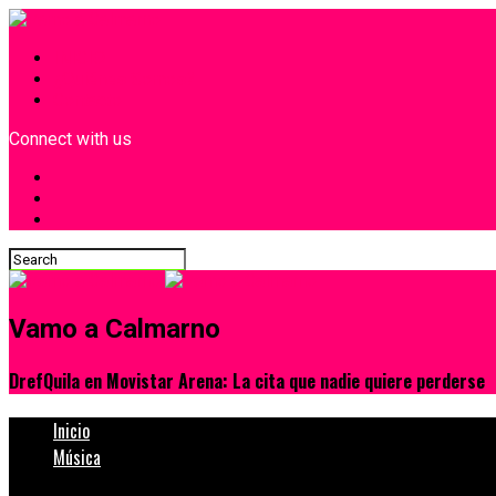
INICIO
¿Quiénes Somos?
Contacto
Connect with us
Vamo a Calmarno
DrefQuila en Movistar Arena: La cita que nadie quiere perderse
Inicio
Música