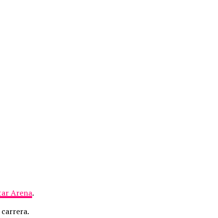
tar Arena
.
 carrera.