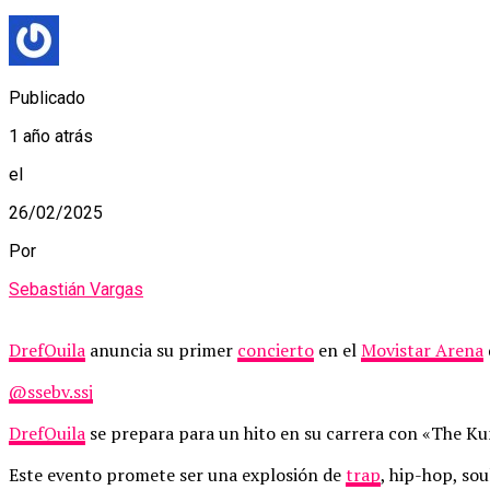
Publicado
1 año atrás
el
26/02/2025
Por
Sebastián Vargas
DrefQuila
anuncia su primer
concierto
en el
Movistar Arena
@ssebv.ssj
DrefQuila
se prepara para un hito en su carrera con «The K
Este evento promete ser una explosión de
trap
, hip-hop, so