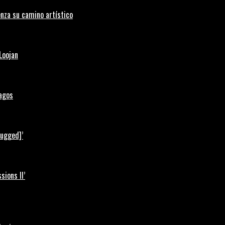
nza su camino artístico
Loojan
Lagos
lugged]’
ions II’