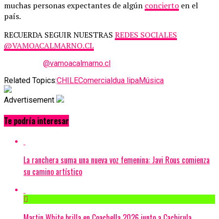
muchas personas expectantes de algún
concierto
en el
país.
RECUERDA SEGUIR NUESTRAS
REDES SOCIALES
@VAMOACALMARNO.CL
@vamoacalmarno.cl
Related Topics:
CHILE
Comercial
dua lipa
Música
Advertisement
Te podría interesar
La ranchera suma una nueva voz femenina: Javi Rous comienza
su camino artístico
Martin White brilla en Coachella 2026 junto a Cachirula