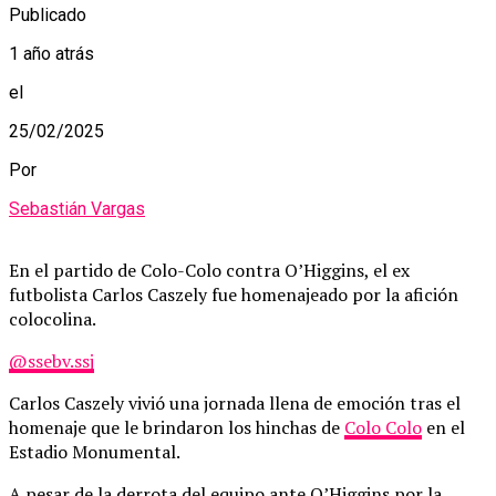
Publicado
1 año atrás
el
25/02/2025
Por
Sebastián Vargas
En el partido de Colo-Colo contra O’Higgins, el ex
futbolista Carlos Caszely fue homenajeado por la afición
colocolina.
@ssebv.ssj
Carlos Caszely vivió una jornada llena de emoción tras el
homenaje que le brindaron los hinchas de
Colo Colo
en el
Estadio Monumental.
A pesar de la derrota del equipo ante O’Higgins por la