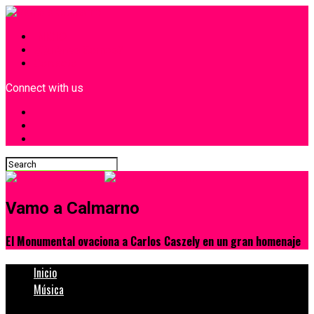
INICIO
¿Quiénes Somos?
Contacto
Connect with us
Vamo a Calmarno
El Monumental ovaciona a Carlos Caszely en un gran homenaje
Inicio
Música