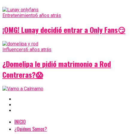
Entretenimiento
6 años atrás
¡OMG! Lunay decidió entrar a Only Fans😏
Influencers
6 años atrás
¿Domelipa le pidió matrimonio a Rod
Contreras?😱
INICIO
¿Quiénes Somos?