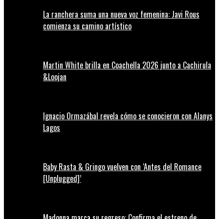
La ranchera suma una nueva voz femenina: Javi Rous
comienza su camino artístico
Martin White brilla en Coachella 2026 junto a Cachirula
&Loojan
Ignacio Ormazábal revela cómo se conocieron con Alanys
Lagos
Baby Rasta & Gringo vuelven con ‘Antes del Romance
[Unplugged]’
Madonna marca su regreso: Confirma el estreno de