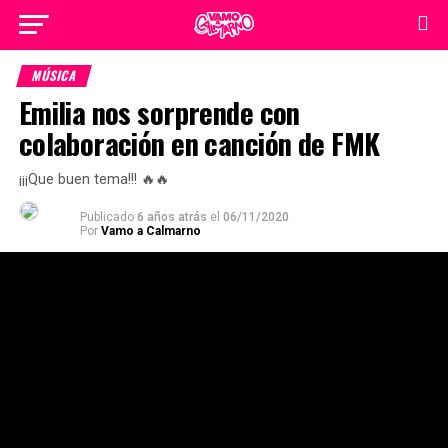
MÚSICA
Emilia nos sorprende con
colaboración en canción de FMK
¡¡¡Que buen tema!!! 🔥🔥
Publicado
6 años atrás
el
06/11/2020
Por
Vamo a Calmarno