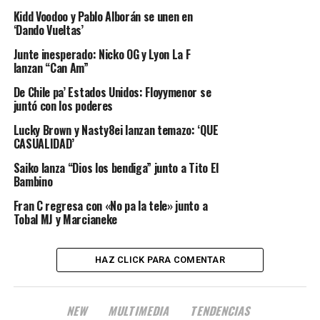
Kidd Voodoo y Pablo Alborán se unen en
‘Dando Vueltas’
Junte inesperado: Nicko OG y Lyon La F
lanzan “Can Am”
De Chile pa’ Estados Unidos: Floyymenor se
juntó con los poderes
Lucky Brown y Nasty8ei lanzan temazo: ‘QUE
CASUALIDAD’
Saiko lanza “Dios los bendiga” junto a Tito El
Bambino
Fran C regresa con «No pa la tele» junto a
Tobal MJ y Marcianeke
HAZ CLICK PARA COMENTAR
NEW
MULTIMEDIA
TENDENCIAS