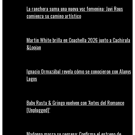
La ranchera suma una nueva voz femenina: Javi Rous
comienza su camino artístico
Martin White brilla en Coachella 2026 junto a Cachirula
&Loojan
Ignacio Ormazábal revela cómo se conocieron con Alanys
Lagos
Baby Rasta & Gringo vuelven con ‘Antes del Romance
[Unplugged]’
Madonna marca su regreso: Confirma el estreno de