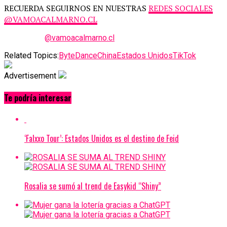
RECUERDA SEGUIRNOS EN NUESTRAS
REDES SOCIALES
@VAMOACALMARNO.CL
@vamoacalmarno.cl
Related Topics:
ByteDance
China
Estados Unidos
TikTok
Advertisement
Te podría interesar
‘Falxxo Tour’: Estados Unidos es el destino de Feid
Rosalia se sumó al trend de Easykid “Shiny”