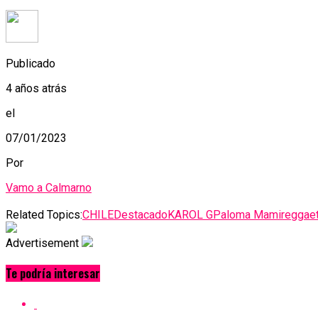
Publicado
4 años atrás
el
07/01/2023
Por
Vamo a Calmarno
Related Topics:
CHILE
Destacado
KAROL G
Paloma Mami
reggae
Advertisement
Te podría interesar