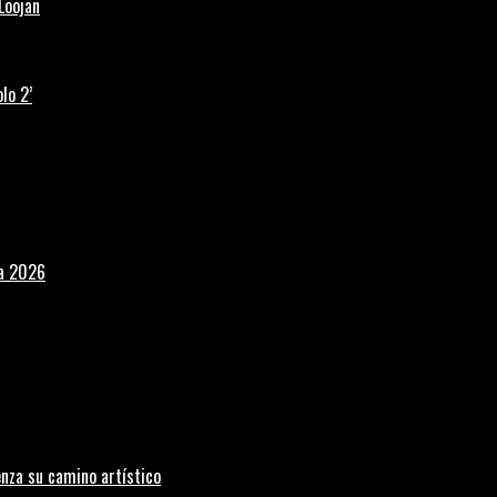
Loojan
lo 2’
la 2026
nza su camino artístico