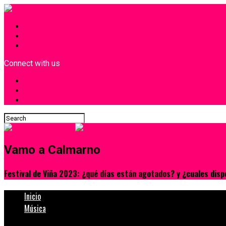
INICIO
¿Quiénes Somos?
Contacto
Connect with us
Vamo a Calmarno
Festival de Viña 2023: ¿qué días están agotados? y ¿cuales disp
Inicio
Música