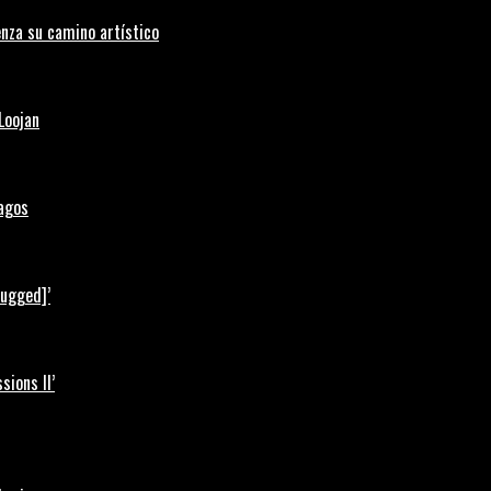
nza su camino artístico
Loojan
Lagos
lugged]’
ions II’