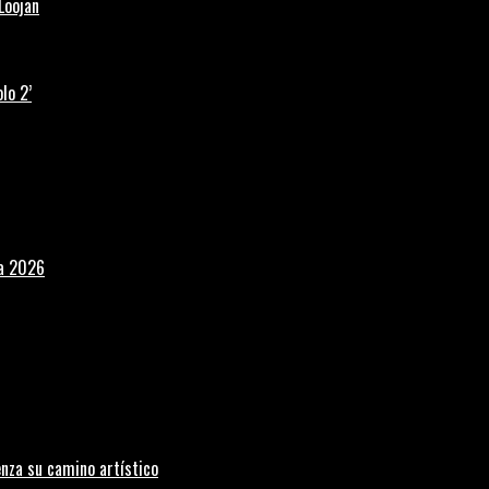
Loojan
lo 2’
la 2026
nza su camino artístico