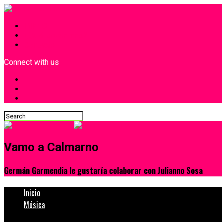
INICIO
¿Quiénes Somos?
Contacto
Connect with us
Vamo a Calmarno
Germán Garmendia le gustaría colaborar con Julianno Sosa
Inicio
Música