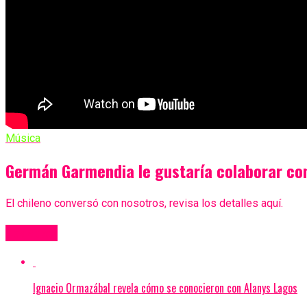
Música
Germán Garmendia le gustaría colaborar con
El chileno conversó con nosotros, revisa los detalles aquí.
Más Videos
Ignacio Ormazábal revela cómo se conocieron con Alanys Lagos