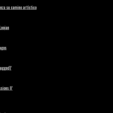
nza su camino artístico
Loojan
Lagos
lugged]’
ions II’