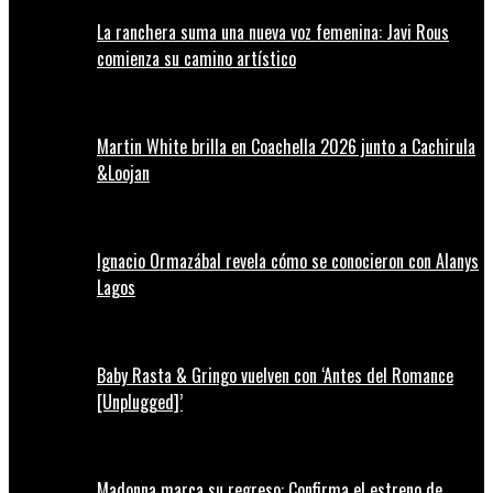
La ranchera suma una nueva voz femenina: Javi Rous
comienza su camino artístico
Martin White brilla en Coachella 2026 junto a Cachirula
&Loojan
Ignacio Ormazábal revela cómo se conocieron con Alanys
Lagos
Baby Rasta & Gringo vuelven con ‘Antes del Romance
[Unplugged]’
Madonna marca su regreso: Confirma el estreno de