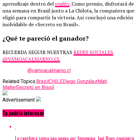
aprendizaje dentro del
reality
. Como premio, disfrutará de
una semana en Brasil junto a La Chilota, la compañera que
eligió para compartir la victoria. Así concluyó una edición
inolvidable de «Secreto en Brasil».
¿Qué te pareció el ganador?
RECUERDA SEGUIR NUESTRAS
REDES SOCIALES
@VAMOACALMARNO.CL
@vamoacalmarno.cl
Related Topics:
Brasil
CHILE
Diego González
Mati
Mattel
Secreto en Brasil
Advertisement
Te podría interesar
La ranchera suma una nueva voz femenina: Javi Rous comienza