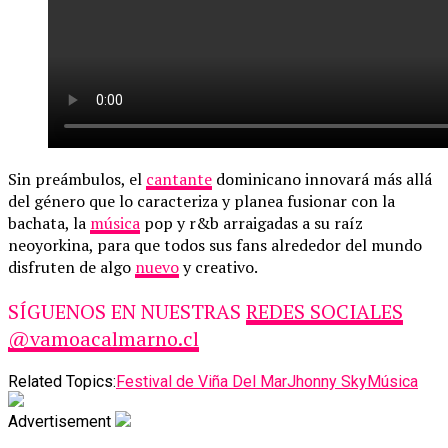
Sin preámbulos, el
cantante
dominicano innovará más allá
del género que lo caracteriza y planea fusionar con la
bachata, la
música
pop y r&b arraigadas a su raíz
neoyorkina, para que todos sus fans alrededor del mundo
disfruten de algo
nuevo
y creativo.
SÍGUENOS EN NUESTRAS
REDES SOCIALES
@vamoacalmarno.cl
Related Topics:
Festival de Viña Del Mar
Jhonny Sky
Música
Advertisement