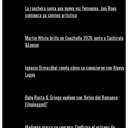
La ranchera suma una nueva voz femenina: Javi Rous
comienza su camino artístico
Martin White brilla en Coachella 2026 junto a Cachirula
&Loojan
Ignacio Ormazábal revela cómo se conocieron con Alanys
Lagos
Baby Rasta & Gringo vuelven con ‘Antes del Romance
[Unplugged]’
Madonna marca su regreso: Confirma el estreno de