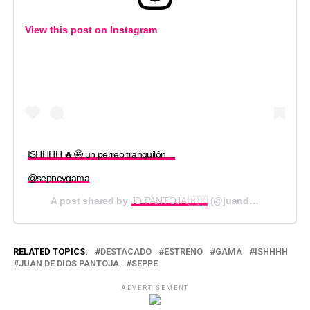
View this post on
Instagram
ISHHHH 🔥🤩 un perreo tranquilón…
@seppeygama
A post shared by
JD PANTOJA 🇲🇽
(@juandediospantoja) on
RELATED TOPICS:
DESTACADO
ESTRENO
GAMA
ISHHHH
JUAN DE DIOS PANTOJA
SEPPE
ADVERTISEMENT