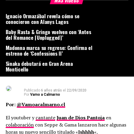
MÁS VIDEOS
Ignacio Ormazábal revela cómo se
conocieron con Alanys Lagos
Baby Rasta & Gringo vuelven con ‘Antes
del Romance [Unplugged]’
Madonna marca su regreso: Confirma el
estreno de ‘Confessions II’
Sinaka debutará en Gran Arena
Monticello
Publicado
6 años atrás
el
22/09/2020
Por
Vamo a Calmarno
Por:
@Vamoacalmarno.cl
El youtuber y
cantante
Juan de Dios Pantoja
en
colaboración
con Seppe & Gama lanzaron hace algunas
horas su
nuevo
sencillo
titulado «
Ishhhh
«.