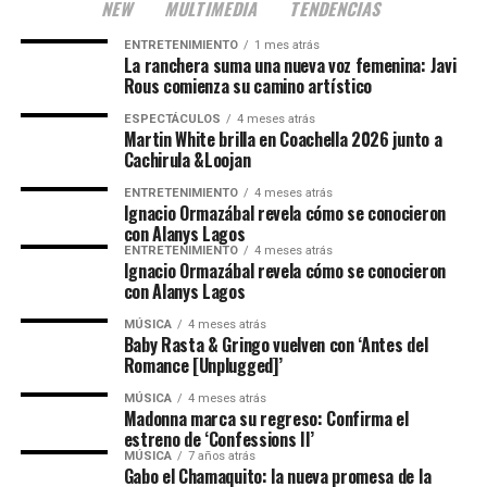
NEW
MULTIMEDIA
TENDENCIAS
ENTRETENIMIENTO
1 mes atrás
La ranchera suma una nueva voz femenina: Javi
Rous comienza su camino artístico
ESPECTÁCULOS
4 meses atrás
Martin White brilla en Coachella 2026 junto a
Cachirula &Loojan
ENTRETENIMIENTO
4 meses atrás
Ignacio Ormazábal revela cómo se conocieron
con Alanys Lagos
ENTRETENIMIENTO
4 meses atrás
Ignacio Ormazábal revela cómo se conocieron
con Alanys Lagos
MÚSICA
4 meses atrás
Baby Rasta & Gringo vuelven con ‘Antes del
Romance [Unplugged]’
MÚSICA
4 meses atrás
Madonna marca su regreso: Confirma el
estreno de ‘Confessions II’
MÚSICA
7 años atrás
Gabo el Chamaquito: la nueva promesa de la