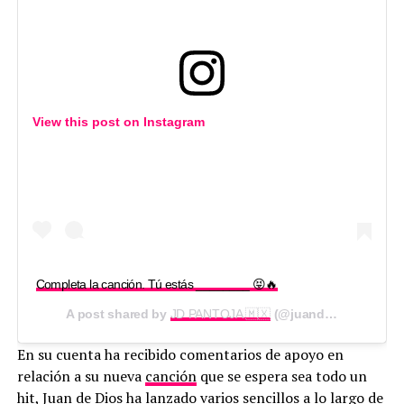
View this post on
Instagram
Completa la canción. Tú estás ________ 😝🔥
A post shared by
JD PANTOJA 🇲🇽
(@juandediospantoja) on
En su cuenta ha recibido comentarios de apoyo en
relación a su nueva
canción
que se espera sea todo un
hit, Juan de Dios ha lanzado varios sencillos a lo largo de