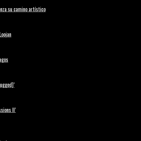
nza su camino artístico
Loojan
Lagos
lugged]’
ions II’