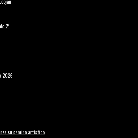
Loojan
lo 2’
la 2026
nza su camino artístico