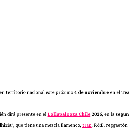
en territorio nacional este próximo
4 de noviembre
en el
Tea
ién dirá presente en el
Lollapalooza Chile
2026
, en la
segun
hiria
”, que tiene una mezcla flamenco,
trap
, R&B, reggaetón 