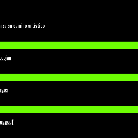
nza su camino artístico
Loojan
Lagos
lugged]’