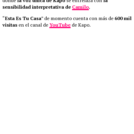
donde
la voz única de Kapo
se entrelaza con
la
sensibilidad interpretativa de
Camilo
.
“
Esta Es Tu Casa
” de momento cuenta con más de
600 mil
visitas
en el canal de
YouTube
de Kapo.