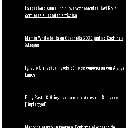
La ranchera suma una nueva voz femenina: Javi Rous
comienza su camino artístico
Martin White brilla en Coachella 2026 junto a Cachirula
&Loojan
Ignacio Ormazábal revela cómo se conocieron con Alanys
Lagos
Baby Rasta & Gringo vuelven con ‘Antes del Romance
[Unplugged]’
Madonna marca su regreso: Confirma el estreno de