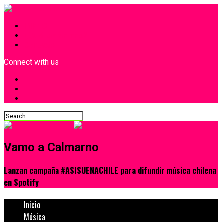
INICIO
¿Quiénes Somos?
Contacto
Connect with us
Vamo a Calmarno
Lanzan campaña #ASISUENACHILE para difundir música chilena
en Spotify
Inicio
Música