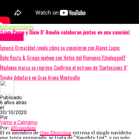
Entretenimiento
¡Liam Payne y Dixie D’ Amelio colaboran juntos en una canción!
Más Videos
Ignacio Ormazábal revela cómo se conocieron con Alanys Lagos
Baby Rasta & Gringo vuelven con ‘Antes del Romance [Unplugged]’
Madonna marca su regreso: Confirma el estreno de ‘Confessions II’
Sinaka debutará en Gran Arena Monticello
Publicado
6 años atrás
el
30/10/2020
Por
Vamo a Calmarno
Por:
@txaodani
El ex miembro de
One Direction
estrena el single navideño
que tenía preparado, se trata de “Naughty List”, y no solo