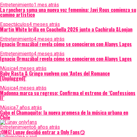
Entretenimiento
1 mes atrás
La ranchera suma una nueva voz femenina: Javi Rous comienza su
camino artístico
Espectáculos
4 meses atrás
Martin White brilla en Coachella 2026 junto a Cachirula &Loojan
Entretenimiento
4 meses atrás
Ignacio Ormazábal revela cómo se conocieron con Alanys Lagos
Entretenimiento
4 meses atrás
Ignacio Ormazábal revela cómo se conocieron con Alanys Lagos
Música
4 meses atrás
Baby Rasta & Gringo vuelven con ‘Antes del Romance
[Unplugged]’
Música
4 meses atrás
Madonna marca su regreso: Confirma el estreno de ‘Confessions
II’
Música
7 años atrás
Gabo el Chamaquito: la nueva promesa de la música urbana en
Chile
Entretenimiento
6 años atrás
¡OMG! Lunay decidió entrar a Only Fans😏