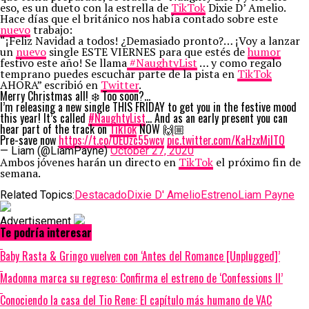
eso, es un dueto con la estrella de
TikTok
Dixie D’ Amelio.
Hace días que el británico nos había contado sobre este
nuevo
trabajo:
“¡Feliz Navidad a todos! ¿Demasiado pronto?… ¡Voy a lanzar
un
nuevo
single ESTE VIERNES para que estés de
humor
festivo este año! Se llama
#NaughtyList
… y como regalo
temprano puedes escuchar parte de la pista en
TikTok
AHORA” escribió en
Twitter
.
Merry Christmas all! ❄️ Too soon?…
I’m releasing a new single THIS FRIDAY to get you in the festive mood
this year! It’s called
#NaughtyList
… And as an early present you can
hear part of the track on
TikTok
NOW 🙌🏼
Pre-save now
https://t.co/UEUzc55wcv
pic.twitter.com/KaHzxMjITQ
— Liam (@LiamPayne)
October 27, 2020
Ambos jóvenes harán un directo en
TikTok
el próximo fin de
semana.
Related Topics:
Destacado
Dixie D' Amelio
Estreno
Liam Payne
Advertisement
Te podría interesar
Baby Rasta & Gringo vuelven con ‘Antes del Romance [Unplugged]’
Madonna marca su regreso: Confirma el estreno de ‘Confessions II’
Conociendo la casa del Tio Rene: El capítulo más humano de VAC