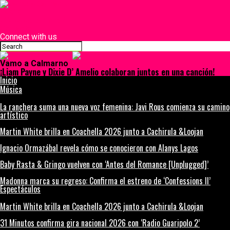
INICIO
¿Quiénes Somos?
Contacto
Connect with us
Vamo a Calmarno
¡Liam Payne y Dixie D’ Amelio colaboran juntos en una canción!
Inicio
Música
La ranchera suma una nueva voz femenina: Javi Rous comienza su camino
artístico
Martin White brilla en Coachella 2026 junto a Cachirula &Loojan
Ignacio Ormazábal revela cómo se conocieron con Alanys Lagos
Baby Rasta & Gringo vuelven con ‘Antes del Romance [Unplugged]’
Madonna marca su regreso: Confirma el estreno de ‘Confessions II’
Espectáculos
Martin White brilla en Coachella 2026 junto a Cachirula &Loojan
31 Minutos confirma gira nacional 2026 con ‘Radio Guaripolo 2’