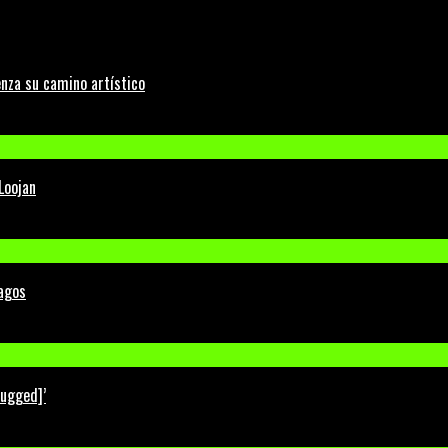
nza su camino artístico
Loojan
Lagos
lugged]’