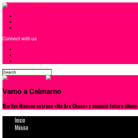
INICIO
¿Quiénes Somos?
Contacto
Connect with us
Vamo a Calmarno
Marilyn Manson estrena «We Are Chaos» y anuncia futuro álbum
Inicio
Música