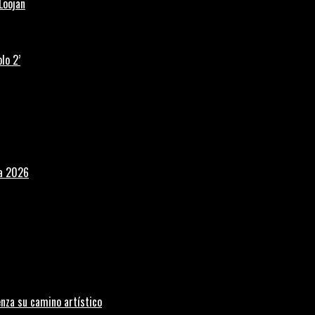
Loojan
lo 2’
la 2026
nza su camino artístico