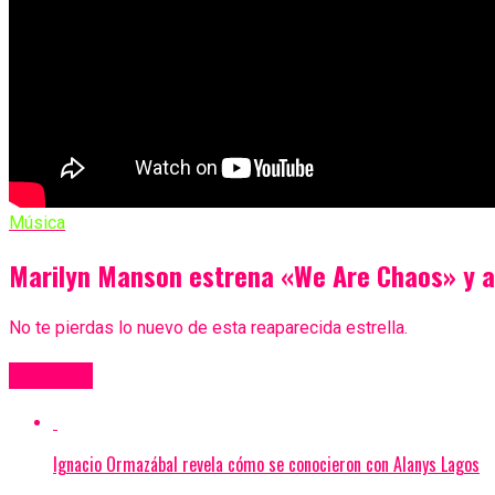
Música
Marilyn Manson estrena «We Are Chaos» y a
No te pierdas lo nuevo de esta reaparecida estrella.
Más Videos
Ignacio Ormazábal revela cómo se conocieron con Alanys Lagos