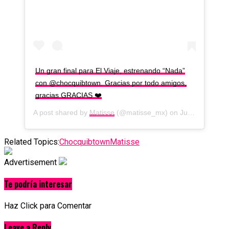
Un gran final para El Viaje, estrenando “Nada”
con @chocquibtown. Gracias por todo amigos,
gracias GRACIAS ❤️
A post shared by
Matisse
(@matisse_mx) on
Jun 25, 2020 at 5:31pm PDT
Related Topics:
Chocquibtown
Matisse
Advertisement
Te podría interesar
Haz Click para Comentar
Leave a Reply