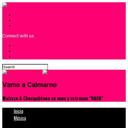
INICIO
¿Quiénes Somos?
Contacto
Connect with us
Vamo a Calmarno
Matisse & Chocquibtown se unen y estrenan “NADA”
Inicio
Música