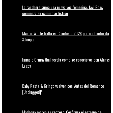
La ranchera suma una nueva voz femenina: Javi Rous
comienza su camino artístico
Martin White brilla en Coachella 2026 junto a Cachirula
&Loojan
Ignacio Ormazábal revela cómo se conocieron con Alanys
Lagos
Baby Rasta & Gringo vuelven con ‘Antes del Romance
[Unplugged]’
Madonna marca su regreso: Confirma el estreno de