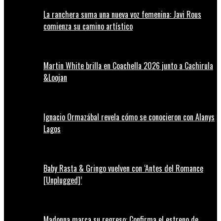
La ranchera suma una nueva voz femenina: Javi Rous
comienza su camino artístico
Martin White brilla en Coachella 2026 junto a Cachirula
&Loojan
Ignacio Ormazábal revela cómo se conocieron con Alanys
Lagos
Baby Rasta & Gringo vuelven con ‘Antes del Romance
[Unplugged]’
Madonna marca su regreso: Confirma el estreno de