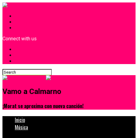
INICIO
¿Quiénes Somos?
Contacto
Connect with us
Vamo a Calmarno
¡Morat se aproxima con nueva canción!
Inicio
Música