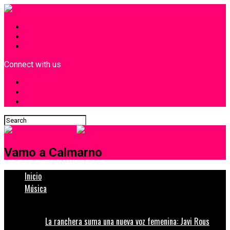
INICIO
¿Quiénes Somos?
Contacto
Connect with us
Vamo a Calmarno
Inicio
Música
La ranchera suma una nueva voz femenina: Javi Rous