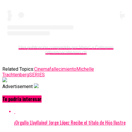
Una publicación compartida por Vamo' a Calmarno
(@vamoacalmarno.cl)
Related Topics:
Cinema
fallecimiento
Michelle
Trachtenberg
SERIES
Advertisement
Te podría interesar
¡Orgullo Llayllaíno! Jorge López Recibe el título de Hijo Ilustre