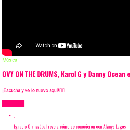
Música
OVY ON THE DRUMS, Karol G y Danny Ocean 
¡Escucha y ve lo nuevo aquí!👇🏼
Más Videos
Ignacio Ormazábal revela cómo se conocieron con Alanys Lagos