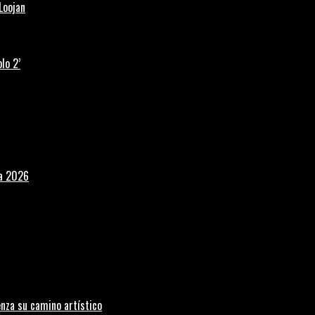
Loojan
lo 2’
la 2026
nza su camino artístico