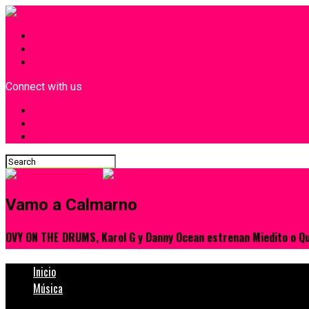
INICIO
¿Quiénes Somos?
Contacto
Connect with us
Vamo a Calmarno
OVY ON THE DRUMS, Karol G y Danny Ocean estrenan Miedito o Q
Inicio
Música