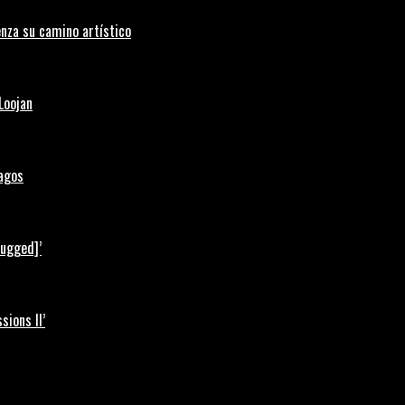
nza su camino artístico
Loojan
Lagos
lugged]’
ions II’