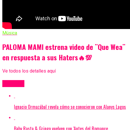
Música
PALOMA MAMI estrena video de ¨Que Wea¨
en respuesta a sus Haters🔥💯
Ve todos los detalles aquí
Más Videos
Ignacio Ormazábal revela cómo se conocieron con Alanys Lagos
Baby Rasta & Gringo vuelven con ‘Antes del Romance