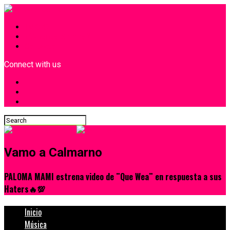
INICIO
¿Quiénes Somos?
Contacto
Connect with us
Vamo a Calmarno
PALOMA MAMI estrena video de ¨Que Wea¨ en respuesta a sus
Haters🔥💯
Inicio
Música