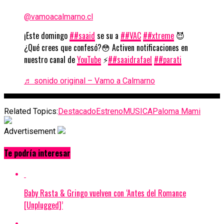
@vamoacalmarno.cl
¡Este domingo
##saaid
se su a
##VAC
##xtreme
😈
¿Qué crees que confesó?😳 Activen notificaciones en
nuestro canal de
YouTube
⚡️
##saaidrafael
##parati
♬ sonido original – Vamo a Calmarno
Related Topics:
Destacado
Estreno
MUSICA
Paloma Mami
Advertisement
Te podría interesar
Baby Rasta & Gringo vuelven con ‘Antes del Romance
[Unplugged]’