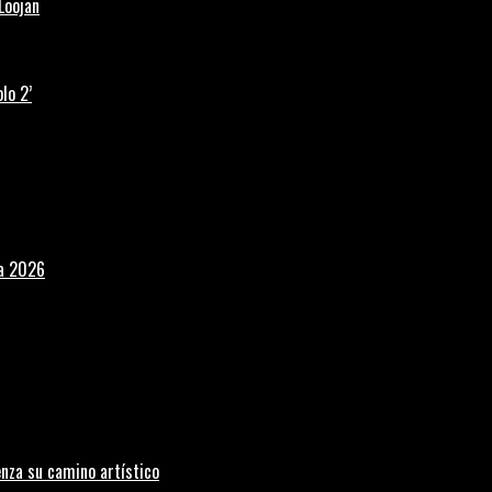
Loojan
lo 2’
la 2026
nza su camino artístico