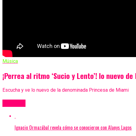
Música
¡Perrea al ritmo ‘Sucio y Lento’! lo nuevo d
Escucha y ve lo nuevo de la denominada Princesa de Miami
Más Videos
Ignacio Ormazábal revela cómo se conocieron con Alanys Lagos