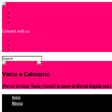
INICIO
¿Quiénes Somos?
Contacto
Connect with us
Vamo a Calmarno
¡Perrea al ritmo ‘Sucio y Lento’! lo nuevo de Mariah Angeliq con 
Inicio
Música