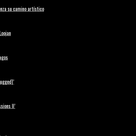
nza su camino artístico
Loojan
Lagos
lugged]’
ions II’