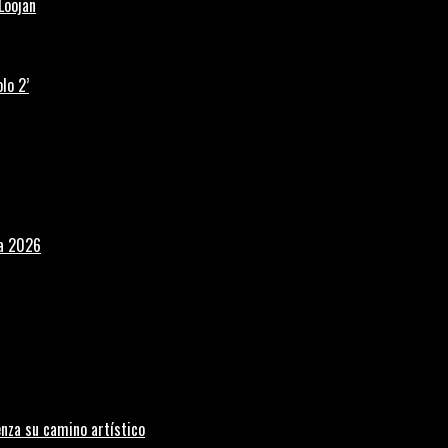
Loojan
lo 2’
la 2026
nza su camino artístico