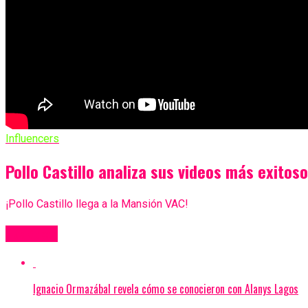
Influencers
Pollo Castillo analiza sus videos más exitos
¡Pollo Castillo llega a la Mansión VAC!
Más Videos
Ignacio Ormazábal revela cómo se conocieron con Alanys Lagos