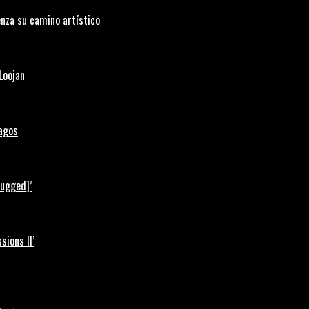
nza su camino artístico
Loojan
Lagos
lugged]’
ions II’