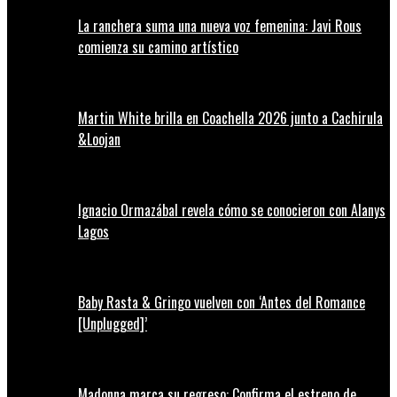
La ranchera suma una nueva voz femenina: Javi Rous
comienza su camino artístico
Martin White brilla en Coachella 2026 junto a Cachirula
&Loojan
Ignacio Ormazábal revela cómo se conocieron con Alanys
Lagos
Baby Rasta & Gringo vuelven con ‘Antes del Romance
[Unplugged]’
Madonna marca su regreso: Confirma el estreno de