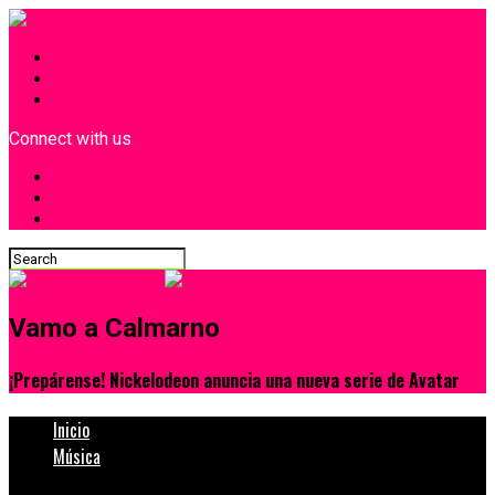
INICIO
¿Quiénes Somos?
Contacto
Connect with us
Vamo a Calmarno
¡Prepárense! Nickelodeon anuncia una nueva serie de Avatar
Inicio
Música