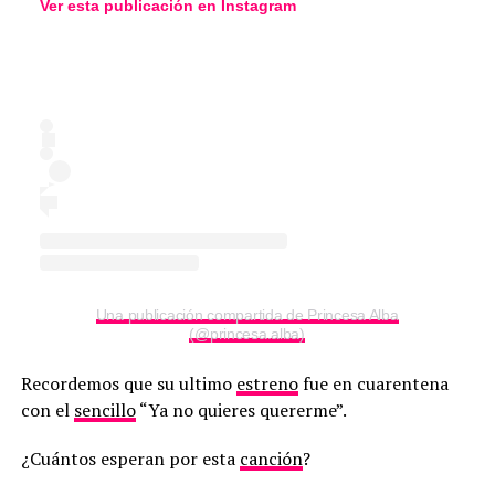
Ver esta publicación en
Instagram
Una publicación compartida de Princesa Alba
(@princesa.alba)
Recordemos que su ultimo
estreno
fue en cuarentena
con el
sencillo
“Ya no quieres quererme”.
¿Cuántos esperan por esta
canción
?