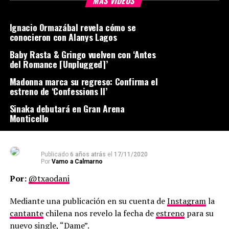
MÁS VIDEOS
Ignacio Ormazábal revela cómo se
conocieron con Alanys Lagos
Baby Rasta & Gringo vuelven con ‘Antes
del Romance [Unplugged]’
Madonna marca su regreso: Confirma el
estreno de ‘Confessions II’
Sinaka debutará en Gran Arena
Monticello
Publicado
6 años atrás
el
17/11/2020
Por
Vamo a Calmarno
Por:
@txaodani
Mediante una publicación en su cuenta de
Instagram
la
cantante
chilena nos revelo la fecha de
estreno
para su
nuevo
single, “Dame”.