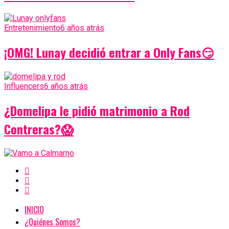
Entretenimiento
6 años atrás
¡OMG! Lunay decidió entrar a Only Fans😏
Influencers
6 años atrás
¿Domelipa le pidió matrimonio a Rod
Contreras?😱
INICIO
¿Quiénes Somos?