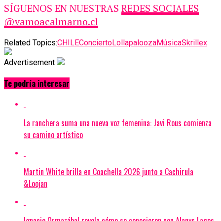
SÍGUENOS EN NUESTRAS
REDES SOCIALES
@vamoacalmarno.cl
Related Topics:
CHILE
Concierto
Lollapalooza
Música
Skrillex
Advertisement
Te podría interesar
La ranchera suma una nueva voz femenina: Javi Rous comienza
su camino artístico
Martin White brilla en Coachella 2026 junto a Cachirula
&Loojan
Ignacio Ormazábal revela cómo se conocieron con Alanys Lagos