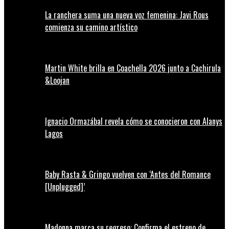
La ranchera suma una nueva voz femenina: Javi Rous
comienza su camino artístico
Martin White brilla en Coachella 2026 junto a Cachirula
&Loojan
Ignacio Ormazábal revela cómo se conocieron con Alanys
Lagos
Baby Rasta & Gringo vuelven con ‘Antes del Romance
[Unplugged]’
Madonna marca su regreso: Confirma el estreno de