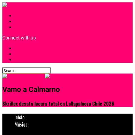
INICIO
¿Quiénes Somos?
Contacto
Connect with us
Vamo a Calmarno
Skrillex desata locura total en Lollapalooza Chile 2026
Inicio
Música