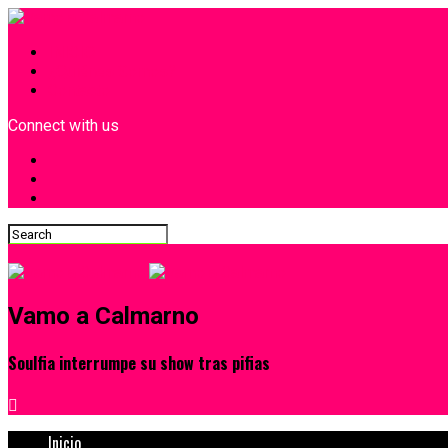
INICIO
¿Quiénes Somos?
Contacto
Connect with us
Vamo a Calmarno
Soulfia interrumpe su show tras pifias
Inicio