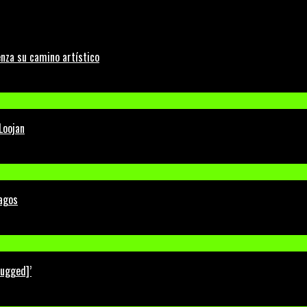
nza su camino artístico
Loojan
Lagos
lugged]’