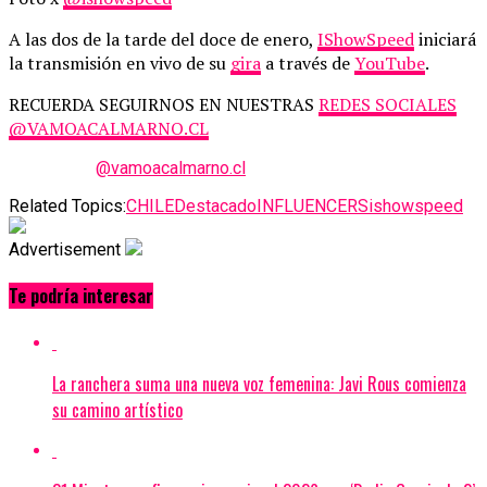
A las dos de la tarde del doce de enero,
IShowSpeed
iniciará
la transmisión en vivo de su
gira
a través de
YouTube
.
RECUERDA SEGUIRNOS EN NUESTRAS
REDES SOCIALES
@VAMOACALMARNO.CL
@vamoacalmarno.cl
Related Topics:
CHILE
Destacado
INFLUENCERS
ishowspeed
Advertisement
Te podría interesar
La ranchera suma una nueva voz femenina: Javi Rous comienza
su camino artístico