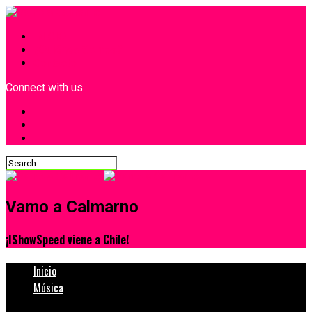
INICIO
¿Quiénes Somos?
Contacto
Connect with us
Vamo a Calmarno
¡IShowSpeed viene a Chile!
Inicio
Música