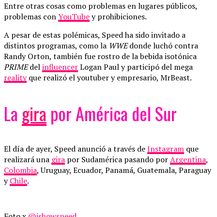
Entre otras cosas como problemas en lugares públicos,
problemas con
YouTube
y prohibiciones.
A pesar de estas polémicas, Speed ha sido invitado a
distintos programas, como la
WWE
donde luchó contra
Randy Orton, también fue rostro de la bebida isotónica
PRIME
del
influencer
Logan Paul y participó del mega
reality
que realizó el youtuber y empresario, MrBeast.
La
gira
por América del Sur
El día de ayer, Speed anunció a través de
Instagram
que
realizará una
gira
por Sudamérica pasando por
Argentina
,
Colombia
, Uruguay, Ecuador, Panamá, Guatemala, Paraguay
y
Chile
.
Foto x
@ishowspeed