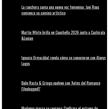
La ranchera suma una nueva voz femenina: Javi Rous
comienza su camino artístico
Martin White brilla en Coachella 2026 junto a Cachirula
&Loojan
Ignacio Ormazábal revela cómo se conocieron con Alanys
Lagos
Baby Rasta & Gringo vuelven con ‘Antes del Romance
[Unplugged]’
Madonna marca su regreso: Confirma el estreno de